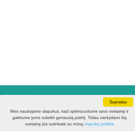
Darbo laikas:
Supratau
I - V 8.30 - 17.00 val.
VI -VII 10.00 - 16.00 val.
Mes naudojame slapukus, kad optimizuotume savo svetainę ir
galėtume jums suteikti geriausią patirtį. Toliau naršydami šią
svetainę jūs sutinkate su mūsų
slapukų politika
Kontaktai
VšĮ Kauno rajono turizmo ir verslo informacijos centras