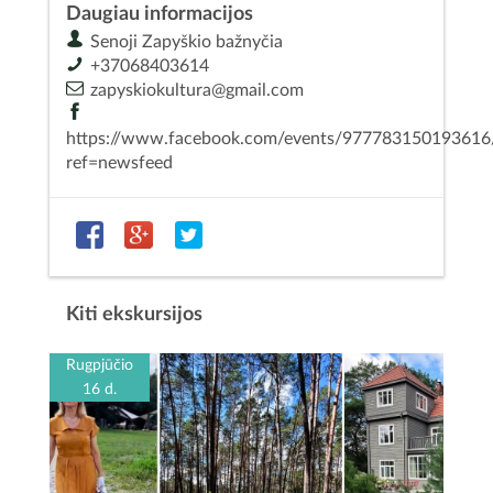
Daugiau informacijos
Senoji Zapyškio bažnyčia
+37068403614
zapyskiokultura@gmail.com
https://www.facebook.com/events/977783150193616
ref=newsfeed
Kiti ekskursijos
Rugpjūčio
16 d.