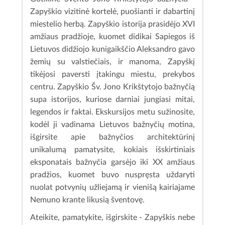
Zapyškio vizitinė kortelė, puošianti ir dabartinį
miestelio herbą. Zapyškio istorija prasidėjo XVI
amžiaus pradžioje, kuomet didikai Sapiegos iš
Lietuvos didžiojo kunigaikščio Aleksandro gavo
žemių su valstiečiais, ir manoma, Zapyškį
tikėjosi paversti įtakingu miestu, prekybos
centru. Zapyškio Šv. Jono Krikštytojo bažnyčią
supa istorijos, kuriose darniai jungiasi mitai,
legendos ir faktai. Ekskursijos metu sužinosite,
kodėl ji vadinama Lietuvos bažnyčių motina,
išgirsite apie bažnyčios architektūrinį
unikalumą pamatysite, kokiais išskirtiniais
eksponatais bažnyčia garsėjo iki XX amžiaus
pradžios, kuomet buvo nuspręsta uždaryti
nuolat potvynių užliejamą ir vienišą kairiajame
Nemuno krante likusią šventovę.
Ateikite, pamatykite, išgirskite - Zapyškis nebe