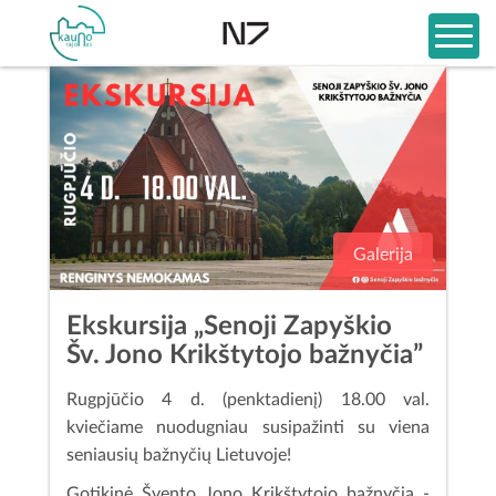
Galerija
Ekskursija „Senoji Zapyškio
Šv. Jono Krikštytojo bažnyčia”
Rugpjūčio 4 d. (penktadienį) 18.00 val.
kviečiame nuodugniau susipažinti su viena
seniausių bažnyčių Lietuvoje!
Gotikinė Švento Jono Krikštytojo bažnyčia -