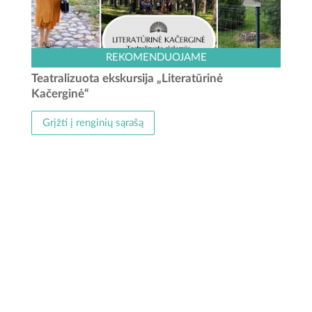
Leiskitės į kelionę laiku ir atraskite elegantiškas vilas bei
REKOMENDUOJAME
tyliai saugomas Kačerginės kurorto paslaptis! Iškalbinga,
Teatralizuota ekskursija „Literatūrinė
visada puikia nuotaika spinduliuojanti ponia Adelė labai...
Kačerginė“
Grįžti į renginių sąrašą