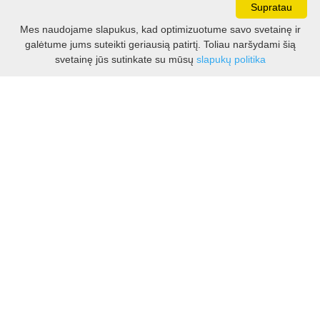
Supratau
Mes naudojame slapukus, kad optimizuotume savo svetainę ir
galėtume jums suteikti geriausią patirtį. Toliau naršydami šią
Darbo laikas:
svetainę jūs sutinkate su mūsų
slapukų politika
I - V 8.30 - 17.00 val.
VI -VII 10.00 - 16.00 val.
Kontaktai
VšĮ Kauno rajono turizmo ir verslo informacijos centras
Pilies takas 1, Raudondvaris 54127, Kauno r.
Įm.k. 303012249
Turizmo klausimais:
Tel. +370 37 548118
Mob. +370 699 48833, +370 640 41855
El. p.
info@kaunorajonas.lt
Verslo klausimais:
Tel. +370 672 65948
El. p.
verslas@kaunorajonas.lt