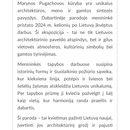
Marynos Pugachovos kūryba yra unikalus
architektūros, meno ir gamtos sintezės
pavyzdys. Dabartinėje parodoje menininkė
pristato 2024 m. kelionių po Lietuvą įkvėptus
darbus. Ši ekspozicija – tai ne tik Lietuvos
architektūrinio paveldo atspindys, bet ir gilus
vietovės atmosferos, kultūrinių simbolių bei
gamtos tyrinėjimas.
Menininkės tapybos darbuose susipina
istorinių formų ir šiuolaikinio požiūrio sąveika,
kur kiekviena linija, potėpis ir šviesos bei
šešėlių žaismas atskleidžia Lietuvos unikalumą.
Per tapybos prizmę ji kviečia pažvelgti į šalį
kaip vietą, kur harmoniją randa praeitis ir
dabartis.
Ši paroda – tai kvietimas pažinti Lietuvą naujai,
įvertinti jos architektūrinį grožį ir pajusti