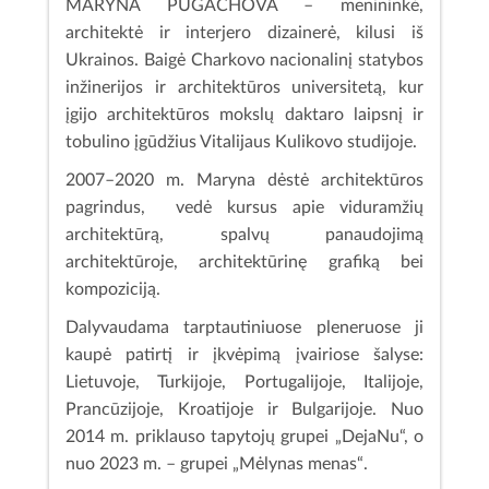
MARYNA PUGACHOVA – menininkė,
architektė ir interjero dizainerė, kilusi iš
Ukrainos. Baigė Charkovo nacionalinį statybos
inžinerijos ir architektūros universitetą, kur
įgijo architektūros mokslų daktaro laipsnį ir
tobulino įgūdžius Vitalijaus Kulikovo studijoje.
2007–2020 m. Maryna dėstė architektūros
pagrindus, vedė kursus apie viduramžių
architektūrą, spalvų panaudojimą
architektūroje, architektūrinę grafiką bei
kompoziciją.
Dalyvaudama tarptautiniuose pleneruose ji
kaupė patirtį ir įkvėpimą įvairiose šalyse:
Lietuvoje, Turkijoje, Portugalijoje, Italijoje,
Prancūzijoje, Kroatijoje ir Bulgarijoje. Nuo
2014 m. priklauso tapytojų grupei „DejaNu“, o
nuo 2023 m. – grupei „Mėlynas menas“.