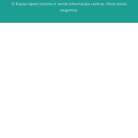
© Kauno rajono turizmo ir verslo informacijos centras. Visos teisės
saugomos.