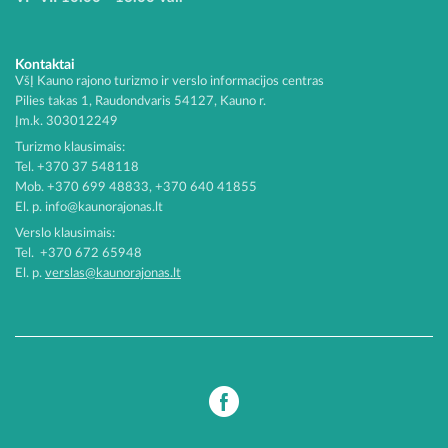
Kontaktai
VšĮ Kauno rajono turizmo ir verslo informacijos centras
Pilies takas 1, Raudondvaris 54127, Kauno r.
Įm.k. 303012249
Turizmo klausimais:
Tel. +370 37 548118
Mob. +370 699 48833, +370 640 41855
El. p.
info@kaunorajonas.lt
Verslo klausimais:
Tel. +370 672 65948
El. p.
verslas@kaunorajonas.lt