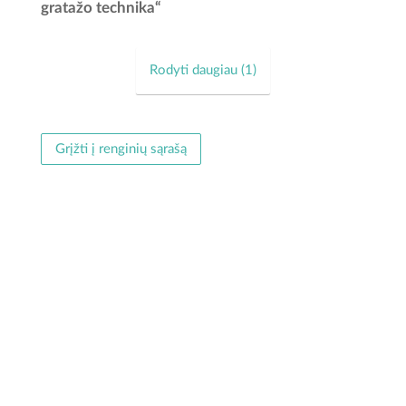
spalvingiausia rugpjūčio pieva? Kviečiame vaikus ir
gratažo technika“
suaugusiuosius ne tik palydėti vasarą, bet ir kūrybiškai
paminėti Žolines...
Rodyti daugiau (
1
)
Grįžti į renginių sąrašą