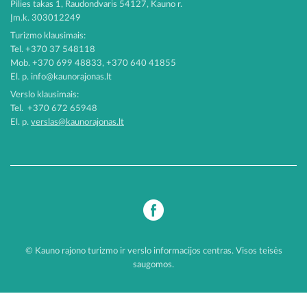
Pilies takas 1, Raudondvaris 54127, Kauno r.
Įm.k. 303012249
Turizmo klausimais:
Tel. +370 37 548118
Mob. +370 699 48833, +370 640 41855
El. p.
info@kaunorajonas.lt
Verslo klausimais:
Tel. +370 672 65948
El. p.
verslas@kaunorajonas.lt
© Kauno rajono turizmo ir verslo informacijos centras. Visos teisės
saugomos.