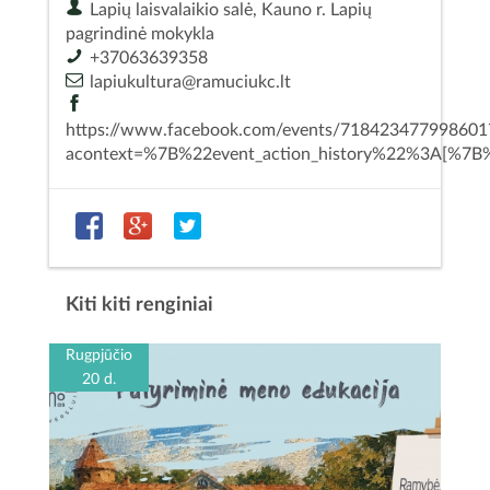
Lapių laisvalaikio salė, Kauno r. Lapių
pagrindinė mokykla
+37063639358
lapiukultura@ramuciukc.lt
https://www.facebook.com/events/718423477998601
acontext=%7B%22event_action_history%22%3A[
Kiti kiti renginiai
Rugpjūčio
20 d.