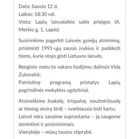
Data: Sausio 12 d.
Laikas: 18:30 val.
Vieta: Lapių laisvalaikio salės prieigos (A.
Merkio g. 1, Lapės)
Susirinkime pagerbti Laisvės gynėjų atminimą,
prisiminti 1991-ųjų sausio įvykius ir padėkoti
tiems, kurie stojo ginti Lietuvos laisvės.
Renginio metu to vakaro liudijimu dalinsis Vida
Zulonaitė;
Patriotinę programą pristatys Lapių
pagrindinės mokyklos ugdytiniai.
Atsineškime žvakelę, trispalvę, neužmirštuolę
ar tiesiog atvirą širdį – svarbiausia būti kartu.
Laisvė nėra savaime suprantama – ją saugome
atmintimi ir prisiminimais.
Vienybėje – mūsų tautos stiprybė.