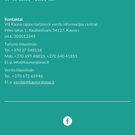
Kontaktai
VšĮ Kauno rajono turizmo ir verslo informacijos centras
Pilies takas 1, Raudondvaris 54127, Kauno r.
Įm.k. 303012249
Turizmo klausimais:
Tel. +370 37 548118
Mob. +370 699 48833, +370 640 41855
El. p.
info@kaunorajonas.lt
Verslo klausimais:
Tel. +370 672 65948
El. p.
verslas@kaunorajonas.lt