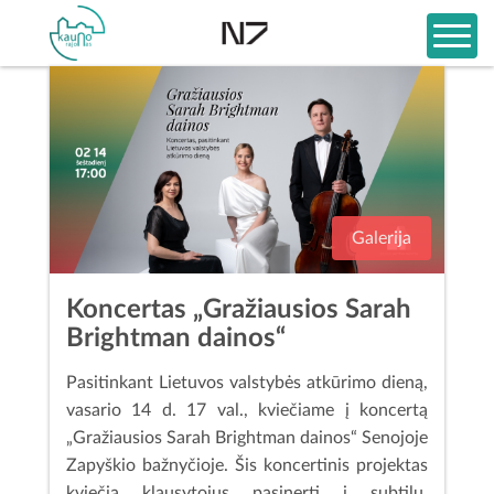
Galerija
Koncertas „Gražiausios Sarah
Brightman dainos“
Pasitinkant Lietuvos valstybės atkūrimo dieną,
vasario 14 d. 17 val., kviečiame į koncertą
„Gražiausios Sarah Brightman dainos“ Senojoje
Zapyškio bažnyčioje. Šis koncertinis projektas
kviečia klausytojus pasinerti į subtilų,