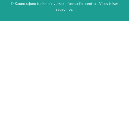
© Kauno rajono turizmo ir verslo informacijos centras. Visos teisės
saugomos.