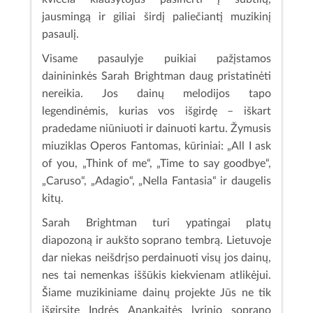
jausmingą ir giliai širdį paliečiantį muzikinį
pasaulį.
Visame pasaulyje puikiai pažįstamos
dainininkės Sarah Brightman daug pristatinėti
nereikia. Jos dainų melodijos tapo
legendinėmis, kurias vos išgirdę – iškart
pradedame niūniuoti ir dainuoti kartu. Žymusis
miuziklas Operos Fantomas, kūriniai: „All I ask
of you, „Think of me“, „Time to say goodbye“,
„Caruso“, „Adagio“, „Nella Fantasia“ ir daugelis
kitų.
Sarah Brightman turi ypatingai platų
diapozoną ir aukšto soprano tembrą. Lietuvoje
dar niekas neišdrįso perdainuoti visų jos dainų,
nes tai nemenkas iššūkis kiekvienam atlikėjui.
Šiame muzikiniame dainų projekte Jūs ne tik
išgirsite Indrės Anankaitės lyrinio soprano