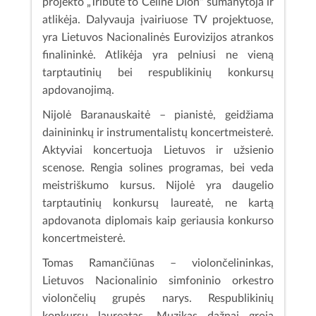
projekto „Tribute to Celine Dion“ sumanytoja ir
atlikėja. Dalyvauja įvairiuose TV projektuose,
yra Lietuvos Nacionalinės Eurovizijos atrankos
finalininkė. Atlikėja yra pelniusi ne vieną
tarptautinių bei respublikinių konkursų
apdovanojimą.
Nijolė Baranauskaitė – pianistė, geidžiama
dainininkų ir instrumentalistų koncertmeisterė.
Aktyviai koncertuoja Lietuvos ir užsienio
scenose. Rengia solines programas, bei veda
meistriškumo kursus. Nijolė yra daugelio
tarptautinių konkursų laureatė, ne kartą
apdovanota diplomais kaip geriausia konkurso
koncertmeisterė.
Tomas Ramančiūnas – violončelininkas,
Lietuvos Nacionalinio simfoninio orkestro
violončelių grupės narys. Respublikinių
konkursų laureatas. Muzikas dažnai groja