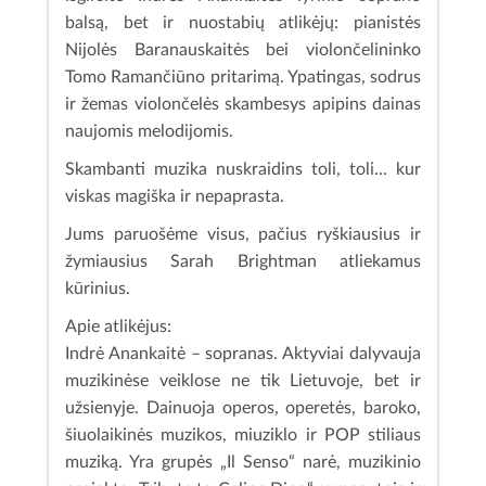
balsą, bet ir nuostabių atlikėjų: pianistės
Nijolės Baranauskaitės bei violončelininko
Tomo Ramančiūno pritarimą. Ypatingas, sodrus
ir žemas violončelės skambesys apipins dainas
naujomis melodijomis.
Skambanti muzika nuskraidins toli, toli... kur
viskas magiška ir nepaprasta.
Jums paruošėme visus, pačius ryškiausius ir
žymiausius Sarah Brightman atliekamus
kūrinius.
Apie atlikėjus:
Indrė Anankaitė – sopranas. Aktyviai dalyvauja
muzikinėse veiklose ne tik Lietuvoje, bet ir
užsienyje. Dainuoja operos, operetės, baroko,
šiuolaikinės muzikos, miuziklo ir POP stiliaus
muziką. Yra grupės „Il Senso“ narė, muzikinio