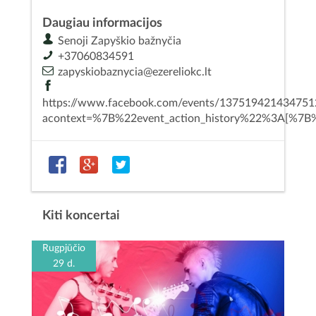
Daugiau informacijos
Senoji Zapyškio bažnyčia
+37060834591
zapyskiobaznycia@ezereliokc.lt
https://www.facebook.com/events/137519421434751
acontext=%7B%22event_action_history%22%3A[%7
Kiti koncertai
Rugpjūčio
29 d.