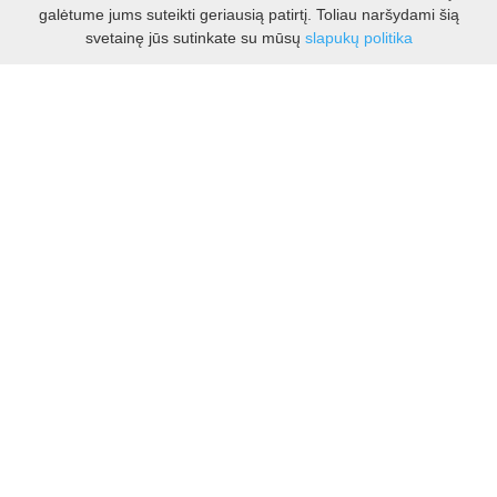
galėtume jums suteikti geriausią patirtį. Toliau naršydami šią
Darbo laikas:
svetainę jūs sutinkate su mūsų
slapukų politika
I - V 8.30 - 17.00 val.
VI -VII 10.00 - 16.00 val.
Kontaktai
VšĮ Kauno rajono turizmo ir verslo informacijos centras
Pilies takas 1, Raudondvaris 54127, Kauno r.
Įm.k. 303012249
Turizmo klausimais:
Tel. +370 37 548118
Mob. +370 699 48833, +370 640 41855
El. p.
info@kaunorajonas.lt
Verslo klausimais:
Tel. +370 672 65948
El. p.
verslas@kaunorajonas.lt