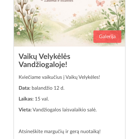
Galerija
Vaikų Velykėlės
Vandžiogaloje!
Kviečiame vaikučius į Vaikų Velykėles!
Data:
balandžio 12 d.
Laikas:
15 val.
Vieta:
Vandžiogalos laisvalaikio salė.
Atsineškite margučių ir gerą nuotaiką!