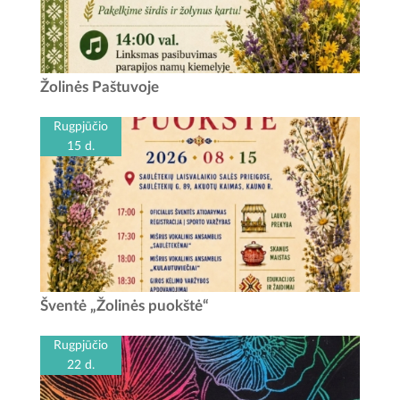
Žolinių šventė Paštuvoje Data: rugpjūčio 15 d. Laikas: 13
Žolinės Paštuvoje
val. - Šv. mišios Paštuvos Šv. Barboros bažnyčioje 14 val.
-...
Rugpjūčio
15 d.
Žolinės puokštė Rugpjūčio 15-ąją bus gera proga padėti
Šventė „Žolinės puokštė“
darbus į šalį ir susitikti visam kraštui. Saulėtekių laisvalaikio
salės prieigose vyks Vilkijos...
Rugpjūčio
22 d.