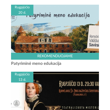
Rugpjūčio
20 d.
Kauno rajono turizmo ir verslo informacijos centras kviečia
REKOMENDUOJAME
išbandyti naują veiklą – „Patyriminę meno edukaciją“. Šis
Patyriminė meno edukacija
užsiėmimas skirtas įvairaus amžiaus dalyviams,...
Rugpjūčio
13 d.