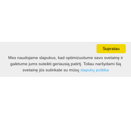
Supratau
Mes naudojame slapukus, kad optimizuotume savo svetainę ir
galėtume jums suteikti geriausią patirtį. Toliau naršydami šią
Darbo laikas:
svetainę jūs sutinkate su mūsų
slapukų politika
I - V 8.30 - 17.00 val.
VI -VII 10.00 - 16.00 val.
Kontaktai
VšĮ Kauno rajono turizmo ir verslo informacijos centras
Pilies takas 1, Raudondvaris 54127, Kauno r.
Įm.k. 303012249
Turizmo klausimais:
Tel. +370 37 548118