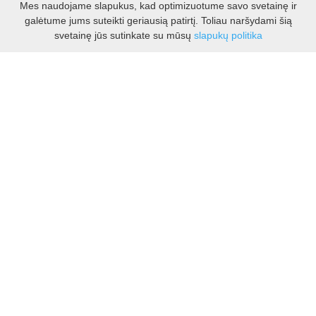
Mes naudojame slapukus, kad optimizuotume savo svetainę ir
galėtume jums suteikti geriausią patirtį. Toliau naršydami šią
Darbo laikas:
svetainę jūs sutinkate su mūsų
slapukų politika
I - V 8.30 - 17.00 val.
VI -VII 10.00 - 16.00 val.
Kontaktai
VšĮ Kauno rajono turizmo ir verslo informacijos centras
Pilies takas 1, Raudondvaris 54127, Kauno r.
Įm.k. 303012249
Turizmo klausimais:
Tel. +370 37 548118
Mob. +370 699 48833, +370 640 41855
El. p.
info@kaunorajonas.lt
Verslo klausimais:
Tel. +370 672 65948
El. p.
verslas@kaunorajonas.lt