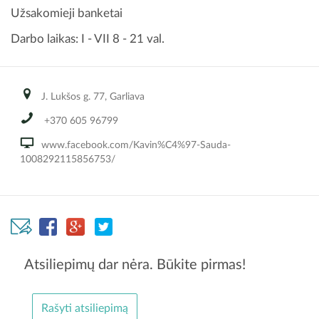
Užsakomieji banketai
Darbo laikas: I - VII 8 - 21 val.
J. Lukšos g. 77, Garliava
+370 605 96799
www.facebook.com/Kavin%C4%97-Sauda-
1008292115856753/
Atsiliepimų dar nėra. Būkite pirmas!
Rašyti atsiliepimą