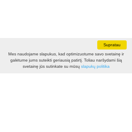
Supratau
Mes naudojame slapukus, kad optimizuotume savo svetainę ir
galėtume jums suteikti geriausią patirtį. Toliau naršydami šią
Darbo laikas:
svetainę jūs sutinkate su mūsų
slapukų politika
I - V 8.30 - 17.00 val.
VI -VII 10.00 - 16.00 val.
Kontaktai
VšĮ Kauno rajono turizmo ir verslo informacijos centras
Pilies takas 1, Raudondvaris 54127, Kauno r.
Įm.k. 303012249
Turizmo klausimais:
Tel. +370 37 548118
Mob. +370 699 48833, +370 640 41855