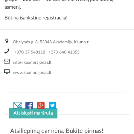
asmenį.
Būtina išankstinė registracija!
Obelynės g. 8, 53348 Akademija, Kauno r.
+370 37 548118
,
+370 640 41855
info@kaunorajonas.lt
www.kaunorajonas.lt
Atsisiųsti maršrutą
Atsiliepimų dar nėra. Būkite pirmas!