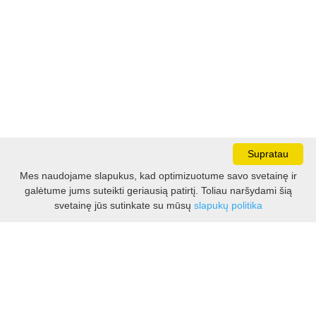
Supratau
Mes naudojame slapukus, kad optimizuotume savo svetainę ir
galėtume jums suteikti geriausią patirtį. Toliau naršydami šią
Darbo laikas:
svetainę jūs sutinkate su mūsų
slapukų politika
I - V 8.30 - 17.00 val.
VI -VII 10.00 - 16.00 val.
Kontaktai
VšĮ Kauno rajono turizmo ir verslo informacijos centras
Pilies takas 1, Raudondvaris 54127, Kauno r.
Įm.k. 303012249