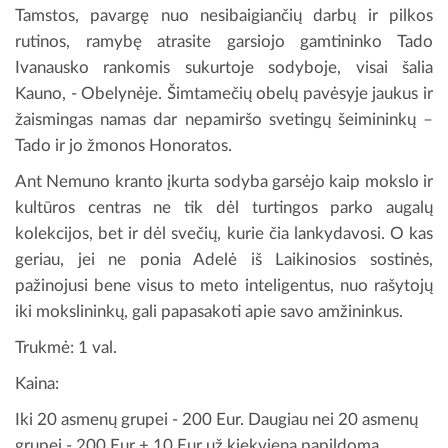
Tamstos, pavargę nuo nesibaigiančių darbų ir pilkos
rutinos, ramybę atrasite garsiojo gamtininko Tado
Ivanausko rankomis sukurtoje sodyboje, visai šalia
Kauno, - Obelynėje. Šimtamečių obelų pavėsyje jaukus ir
žaismingas namas dar nepamiršo svetingų šeimininkų –
Tado ir jo žmonos Honoratos.
Ant Nemuno kranto įkurta sodyba garsėjo kaip mokslo ir
kultūros centras ne tik dėl turtingos parko augalų
kolekcijos, bet ir dėl svečių, kurie čia lankydavosi. O kas
geriau, jei ne ponia Adelė iš Laikinosios sostinės,
pažinojusi bene visus to meto inteligentus, nuo rašytojų
iki mokslininkų, gali papasakoti apie savo amžininkus.
Trukmė: 1 val.
Kaina:
Iki 20 asmenų grupei - 200 Eur. Daugiau nei 20 asmenų
grupei - 200 Eur + 10 Eur už kiekvieną papildomą