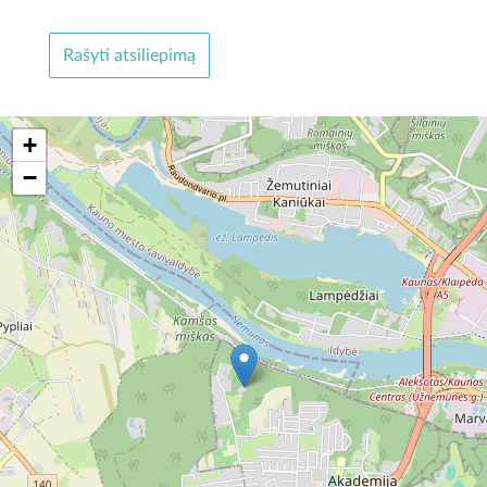
Rašyti atsiliepimą
+
−