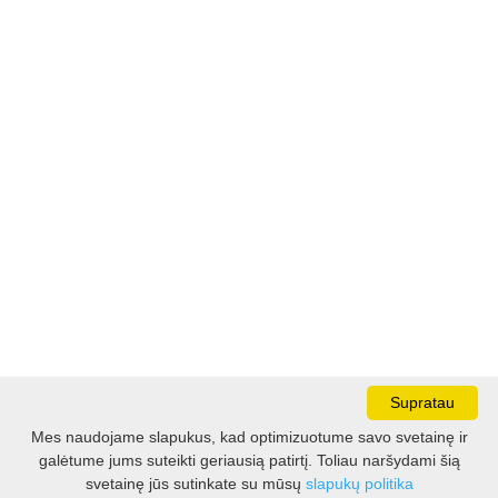
Supratau
Mes naudojame slapukus, kad optimizuotume savo svetainę ir
galėtume jums suteikti geriausią patirtį. Toliau naršydami šią
Darbo laikas:
svetainę jūs sutinkate su mūsų
slapukų politika
I - V 8.30 - 17.00 val.