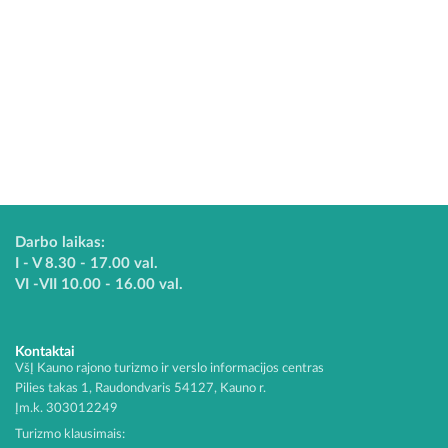
Darbo laikas:
I - V 8.30 - 17.00 val.
VI -VII 10.00 - 16.00 val.
Kontaktai
VšĮ Kauno rajono turizmo ir verslo informacijos centras
Pilies takas 1, Raudondvaris 54127, Kauno r.
Įm.k. 303012249
Turizmo klausimais: