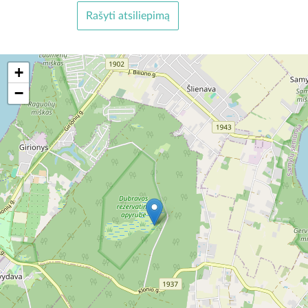
Rašyti atsiliepimą
+
−