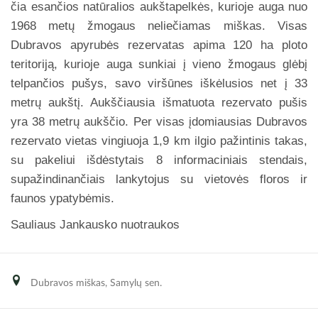
čia esančios natūralios aukštapelkės, kurioje auga nuo
1968 metų žmogaus neliečiamas miškas. Visas
Dubravos apyrubės rezervatas apima 120 ha ploto
teritoriją, kurioje auga sunkiai į vieno žmogaus glėbį
telpančios pušys, savo viršūnes iškėlusios net į 33
metrų aukštį. Aukščiausia išmatuota rezervato pušis
yra 38 metrų aukščio. Per visas įdomiausias Dubravos
rezervato vietas vingiuoja 1,9 km ilgio pažintinis takas,
su pakeliui išdėstytais 8 informaciniais stendais,
supažindinančiais lankytojus su vietovės floros ir
faunos ypatybėmis.
Sauliaus Jankausko nuotraukos
Dubravos miškas, Samylų sen.