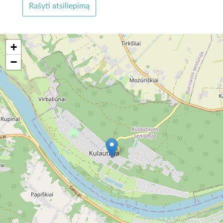
Rašyti atsiliepimą
+
−