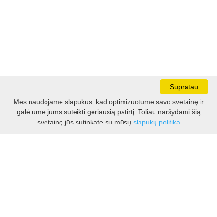
Supratau
Mes naudojame slapukus, kad optimizuotume savo svetainę ir
galėtume jums suteikti geriausią patirtį. Toliau naršydami šią
Darbo laikas:
svetainę jūs sutinkate su mūsų
slapukų politika
I - V 8.30 - 17.00 val.
VI -VII 10.00 - 16.00 val.
Kontaktai
VšĮ Kauno rajono turizmo ir verslo informacijos centras
Pilies takas 1, Raudondvaris 54127, Kauno r.
Įm.k. 303012249
Turizmo klausimais:
Tel. +370 37 548118