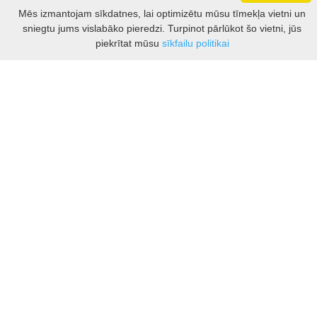
Darbo laikas: I - V 8.30 – 17 val.
Mēs izmantojam sīkdatnes, lai optimizētu mūsu tīmekļa vietni un
VI 10 - 15 val.
sniegtu jums vislabāko pieredzi. Turpinot pārlūkot šo vietni, jūs
VII - nedirbame
Filtrs
piekrītat mūsu
sīkfailu politikai
Kontakti
Kauņas rajona tūrisma un biznesa informācijas centrs
Pilies takas 1, Raudondvaris 54127, Kauno r.
Įm.k. 303012249
Par tūrisma jautājumiem:
Tel. +370 37 548118
Mob. +370 699 48833, +370 640 41855
El. p.
info@kaunorajonas.lt
Biznesa konsultācijas:
Tel. +370 672 65948
El. p.
inga@kaunorajonas.lt