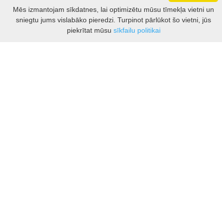
Darbo laikas: I - V 8.30 – 17 val.
Mēs izmantojam sīkdatnes, lai optimizētu mūsu tīmekļa vietni un
VI 10 - 15 val.
sniegtu jums vislabāko pieredzi. Turpinot pārlūkot šo vietni, jūs
VII - nedirbame
Filtrs
piekrītat mūsu
sīkfailu politikai
Kontakti
Kauņas rajona tūrisma un biznesa informācijas centrs
Pilies takas 1, Raudondvaris 54127, Kauno r.
Įm.k. 303012249
Par tūrisma jautājumiem:
Tel. +370 37 548118
Mob. +370 699 48833, +370 640 41855
El. p.
info@kaunorajonas.lt
Biznesa konsultācijas:
Tel. +370 672 65948
El. p.
inga@kaunorajonas.lt