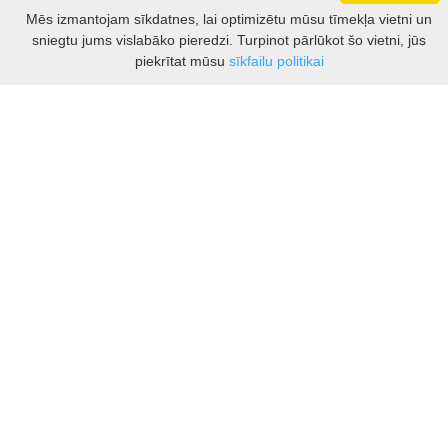
Darbo laikas: I - V 8.30 – 17 val.
Mēs izmantojam sīkdatnes, lai optimizētu mūsu tīmekļa vietni un
VI 10 - 15 val.
sniegtu jums vislabāko pieredzi. Turpinot pārlūkot šo vietni, jūs
VII - nedirbame
Filtrs
piekrītat mūsu
sīkfailu politikai
Kontakti
Kauņas rajona tūrisma un biznesa informācijas centrs
Pilies takas 1, Raudondvaris 54127, Kauno r.
Įm.k. 303012249
Par tūrisma jautājumiem:
Tel. +370 37 548118
Mob. +370 699 48833, +370 640 41855
El. p.
info@kaunorajonas.lt
Biznesa konsultācijas:
Tel. +370 672 65948
El. p.
inga@kaunorajonas.lt