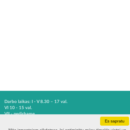
Darbo laikas: I - V 8.30 – 17 val.
VI 10 - 15 val.
VII - nedirbame
Es sapratu
Kontakti