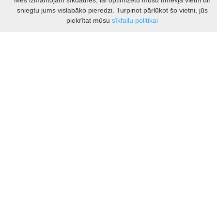
Mēs izmantojam sīkdatnes, lai optimizētu mūsu tīmekļa vietni un
Kauņas rajona tūrisma un biznesa informācijas centrs
sniegtu jums vislabāko pieredzi. Turpinot pārlūkot šo vietni, jūs
Pilies takas 1, Raudondvaris 54127, Kauno r.
Filtrs
piekrītat mūsu
sīkfailu politikai
Įm.k. 303012249
Par tūrisma jautājumiem:
Tel. +370 37 548118
Mob. +370 699 48833, +370 640 41855
El. p.
info@kaunorajonas.lt
Biznesa konsultācijas:
Tel. +370 672 65948
El. p.
inga@kaunorajonas.lt
© Kauņas rajona tūrisma un biznesa informācijas centrs. Visas tiesības
aizsargātas.