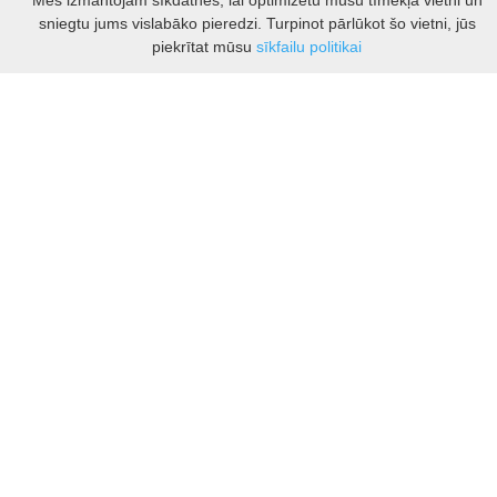
Mēs izmantojam sīkdatnes, lai optimizētu mūsu tīmekļa vietni un
Kauņas rajona tūrisma un biznesa informācijas centrs
sniegtu jums vislabāko pieredzi. Turpinot pārlūkot šo vietni, jūs
Pilies takas 1, Raudondvaris 54127, Kauno r.
Filtrs
piekrītat mūsu
sīkfailu politikai
Įm.k. 303012249
Par tūrisma jautājumiem:
Tel. +370 37 548118
Mob. +370 699 48833, +370 640 41855
El. p.
info@kaunorajonas.lt
Biznesa konsultācijas:
Tel. +370 672 65948
El. p.
inga@kaunorajonas.lt
© Kauņas rajona tūrisma un biznesa informācijas centrs. Visas tiesības
aizsargātas.