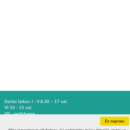
Darbo laikas: I - V 8.30 – 17 val.
VI 10 - 15 val.
VII - nedirbame
Es sapratu
Kontakti