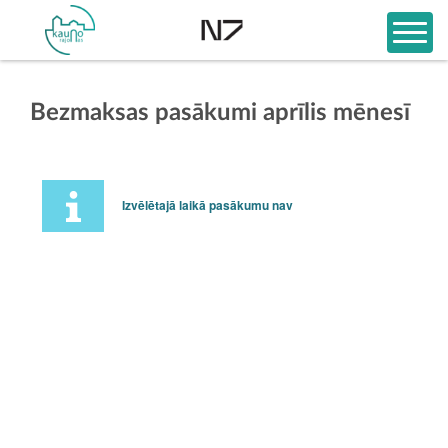
Bezmaksas pasākumi aprīlis mēnesī
Izvēlētajā laikā pasākumu nav