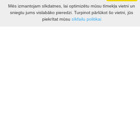
Darbo laikas: I - V 8.30 – 17 val.
Mēs izmantojam sīkdatnes, lai optimizētu mūsu tīmekļa vietni un
VI 10 - 15 val.
sniegtu jums vislabāko pieredzi. Turpinot pārlūkot šo vietni, jūs
VII - nedirbame
Filtrs
piekrītat mūsu
sīkfailu politikai
Kontakti
Kauņas rajona tūrisma un biznesa informācijas centrs
Pilies takas 1, Raudondvaris 54127, Kauno r.
Įm.k. 303012249
Par tūrisma jautājumiem:
Tel. +370 37 548118
Mob. +370 699 48833, +370 640 41855
El. p.
info@kaunorajonas.lt
Biznesa konsultācijas:
Tel. +370 672 65948
El. p.
inga@kaunorajonas.lt