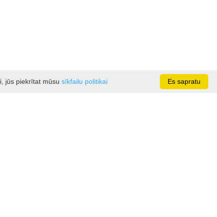
i, jūs piekrītat mūsu
sīkfailu politikai
Es sapratu