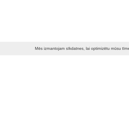
Mēs izmantojam sīkdatnes, lai optimizētu mūsu tīmekļ
Darbo laikas: I - V 8.30 – 17 val.
VI 10 - 15 val.
VII - nedirbame
Kontakti
Kauņas rajona tūrisma un biznesa informācijas centrs
Pilies takas 1, Raudondvaris 54127, Kauno r.
Įm.k. 303012249
Par tūrisma jautājumiem:
Tel. +370 37 548118