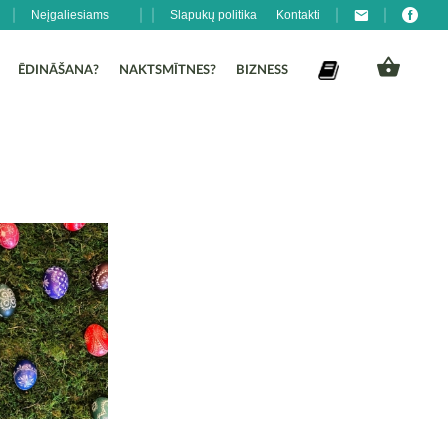
Neįgaliesiams
Slapukų politika
Kontakti
ĒDINĀŠANA?
NAKTSMĪTNES?
BIZNESS