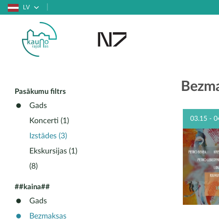
LV
Bezma
Pasākumu filtrs
Gads
03.15 - 0
Koncerti (1)
Izstādes (3)
Ekskursijas (1)
(8)
##kaina##
Gads
Bezmaksas