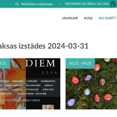
INFORMĀCIJA ZĪMJU VALODA
JAUNUMI
KUĢI
KO DARĪT?
ksas izstādes 2024-03-31
4.21
03.21 - 04.23