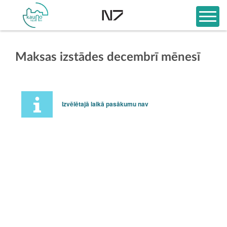
Maksas izstādes decembrī mēnesī
Izvēlētajā laikā pasākumu nav