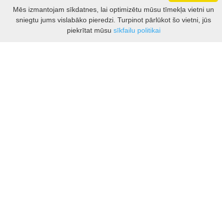
Darbo laikas: I - V 8.30 – 17 val.
Mēs izmantojam sīkdatnes, lai optimizētu mūsu tīmekļa vietni un
VI 10 - 15 val.
sniegtu jums vislabāko pieredzi. Turpinot pārlūkot šo vietni, jūs
VII - nedirbame
Filtrs
piekrītat mūsu
sīkfailu politikai
Kontakti
Kauņas rajona tūrisma un biznesa informācijas centrs
Pilies takas 1, Raudondvaris 54127, Kauno r.
Įm.k. 303012249
Par tūrisma jautājumiem:
Tel. +370 37 548118
Mob. +370 699 48833, +370 640 41855
El. p.
info@kaunorajonas.lt
Biznesa konsultācijas:
Tel. +370 672 65948
El. p.
inga@kaunorajonas.lt