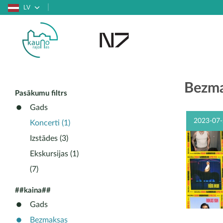
LV
Bezma
Pasākumu filtrs
Gads
2023-07-
Koncerti (1)
Izstādes (3)
Ekskursijas (1)
(7)
##kaina##
Gads
Bezmaksas