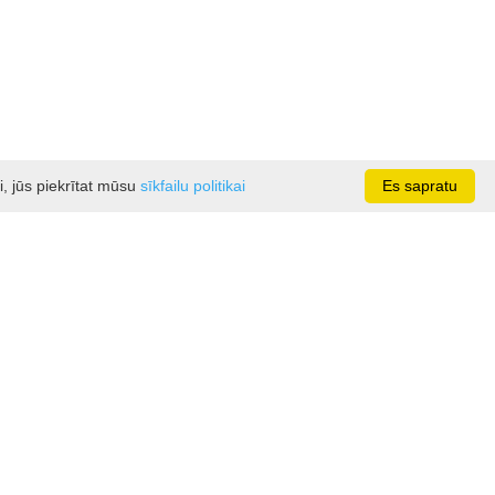
i, jūs piekrītat mūsu
sīkfailu politikai
Es sapratu