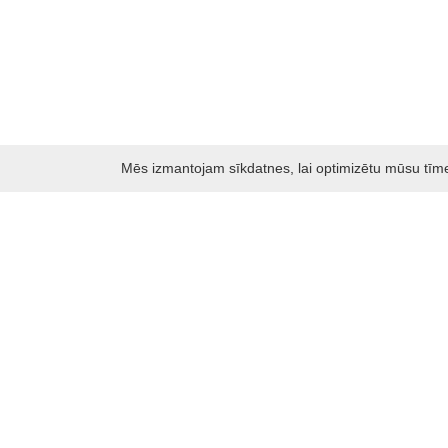
Mēs izmantojam sīkdatnes, lai optimizētu mūsu tīmekļ
Darbo laikas: I - V 8.30 – 17 val.
VI 10 - 15 val.
VII - nedirbame
Kontakti
Kauņas rajona tūrisma un biznesa informācijas centrs
Pilies takas 1, Raudondvaris 54127, Kauno r.
Įm.k. 303012249
Par tūrisma jautājumiem:
Tel. +370 37 548118