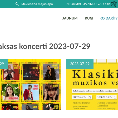
INFORMĀCIJA ZĪMJU VALODA
JAUNUMI
KUĢI
KO DARĪT?
ksas koncerti 2023-07-29
29
2023-07-29