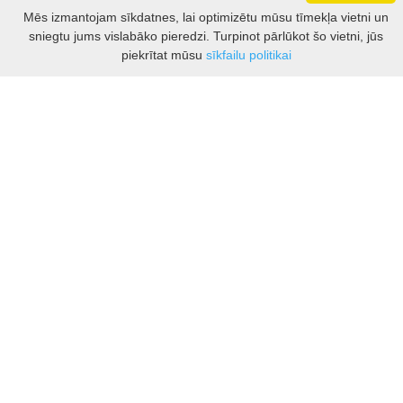
Darbo laikas: I - V 8.30 – 17 val.
Mēs izmantojam sīkdatnes, lai optimizētu mūsu tīmekļa vietni un
VI 10 - 15 val.
sniegtu jums vislabāko pieredzi. Turpinot pārlūkot šo vietni, jūs
VII - nedirbame
Filtrs
piekrītat mūsu
sīkfailu politikai
Kontakti
Kauņas rajona tūrisma un biznesa informācijas centrs
Pilies takas 1, Raudondvaris 54127, Kauno r.
Įm.k. 303012249
Par tūrisma jautājumiem:
Tel. +370 37 548118
Mob. +370 699 48833, +370 640 41855
El. p.
info@kaunorajonas.lt
Biznesa konsultācijas:
Tel. +370 672 65948
El. p.
inga@kaunorajonas.lt