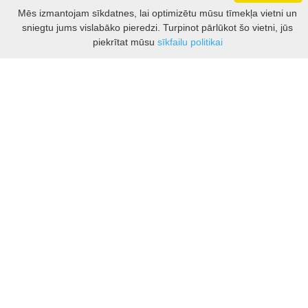
Darbo laikas: I - V 8.30 – 17 val.
Mēs izmantojam sīkdatnes, lai optimizētu mūsu tīmekļa vietni un
VI 10 - 15 val.
sniegtu jums vislabāko pieredzi. Turpinot pārlūkot šo vietni, jūs
VII - nedirbame
Filtrs
piekrītat mūsu
sīkfailu politikai
Kontakti
Kauņas rajona tūrisma un biznesa informācijas centrs
Pilies takas 1, Raudondvaris 54127, Kauno r.
Įm.k. 303012249
Par tūrisma jautājumiem:
Tel. +370 37 548118
Mob. +370 699 48833, +370 640 41855
El. p.
info@kaunorajonas.lt
Biznesa konsultācijas:
Tel. +370 672 65948
El. p.
inga@kaunorajonas.lt