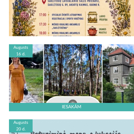
Augusts
16 d.
IESAKĀM
Augusts
20 d.