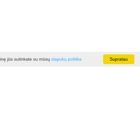
ainę jūs sutinkate su mūsų
slapukų politika
Supratau