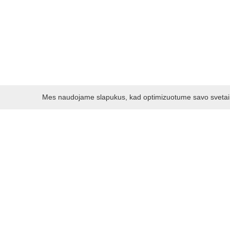
Mes naudojame slapukus, kad optimizuotume savo svetainę 
Darbo laikas:
I - V 8.30 - 17.00 val.
VI -VII 10.00 - 16.00 val.
Kontaktai
VšĮ Kauno rajono turizmo ir verslo informacijos centras
Pilies takas 1, Raudondvaris 54127, Kauno r.
Įm.k. 303012249