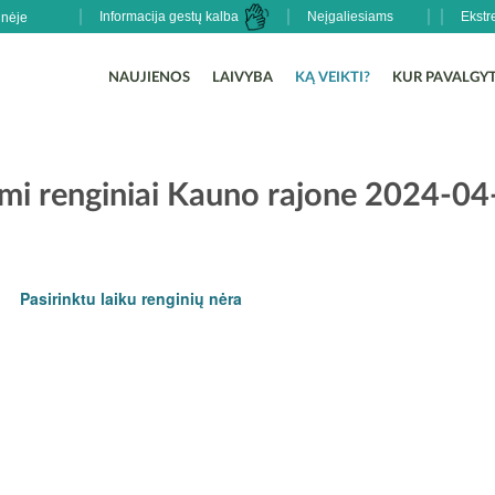
Informacija gestų kalba
Neįgaliesiams
Ekstr
NAUJIENOS
LAIVYBA
KĄ VEIKTI?
KUR PAVALGYT
i renginiai Kauno rajone 2024-04
Pasirinktu laiku renginių nėra