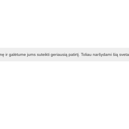
ir galėtume jums suteikti geriausią patirtį. Toliau naršydami šią svet