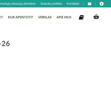
emaliųjų situacijų atmintinė
Slapukų politika
Kontaktai
I?
KUR APSISTOTI?
VERSLAS
APIE MUS
-26