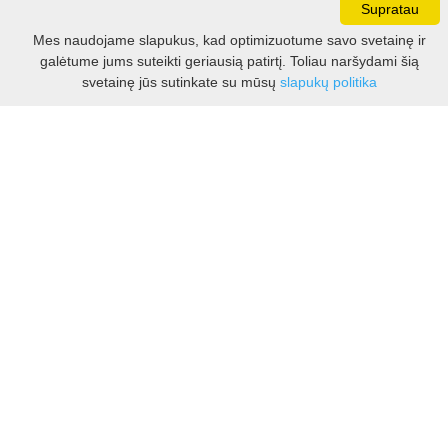
Supratau
Darbo laikas:
Mes naudojame slapukus, kad optimizuotume savo svetainę ir
I - V 8.30 - 17.00 val.
galėtume jums suteikti geriausią patirtį. Toliau naršydami šią
VI -VII 10.00 - 16.00 val.
Filtras
svetainę jūs sutinkate su mūsų
slapukų politika
Kontaktai
VšĮ Kauno rajono turizmo ir verslo informacijos centras
Pilies takas 1, Raudondvaris 54127, Kauno r.
Įm.k. 303012249
Turizmo klausimais:
Tel. +370 37 548118
Mob. +370 699 48833, +370 640 41855
El. p.
info@kaunorajonas.lt
Verslo klausimais:
Tel. +370 672 65948
El. p.
verslas@kaunorajonas.lt