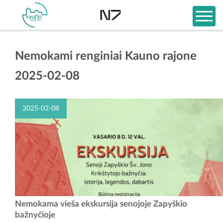
Nemokami renginiai Kauno rajone
2025-02-08
2025-02-08
Kviečiame iš arčiau susipažinti su gotikine Šv. Jono Krikštytojo
Nemokama vieša ekskursija senojoje Zapyškio
bažnyčia – Zapyškio vizitine kortele! Zapyškio Šv. Jono...
bažnyčioje