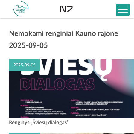
Nemokami renginiai Kauno rajone
2025-09-05
2025-09-05
Kai sutemsta, ateina metas šviesai... Kai šviesa kalbasi su laiku -
Renginys „Šviesų dialogas“
gimsta ,,Šviesų dialogas"...Tai vakaras, kuriame susilieja istorijos
atmintis, šiandienos...