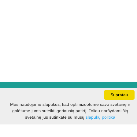
Darbo laikas:
Supratau
I - V 8.30 - 17.00 val.
Mes naudojame slapukus, kad optimizuotume savo svetainę ir
VI -VII 10.00 - 16.00 val.
galėtume jums suteikti geriausią patirtį. Toliau naršydami šią
Filtras
svetainę jūs sutinkate su mūsų
slapukų politika
Kontaktai
VšĮ Kauno rajono turizmo ir verslo informacijos centras