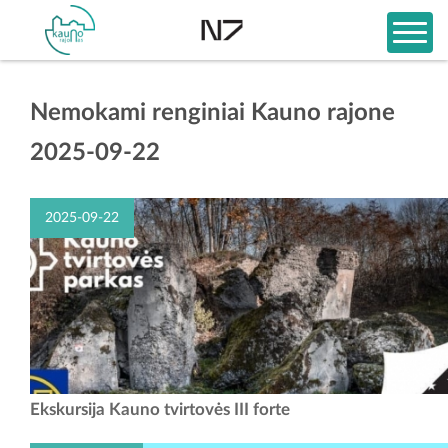
Nemokami renginiai Kauno rajone
2025-09-22
2025-09-22
Maloniai kviečiame visus susipažinti su šiuolaikine Kauno tvirtove –
Ekskursija Kauno tvirtovės III forte
menančią 1915 m. pirmojo pasaulinio karo fronto liniją ir istoriją
liudijančia architektūra, jos susprogdinimais,...