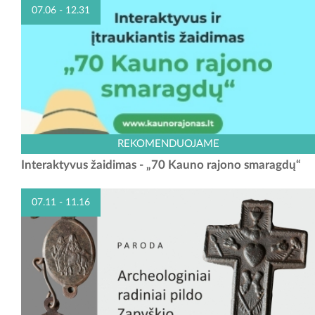
07.06 - 12.31
Kviečiame dalyvauti unikaliame interaktyviame žaidime „70 Kauno
REKOMENDUOJAME
rajono smaragdų“, kuris sukurtas minint Kauno rajono savivaldybės 70
Interaktyvus žaidimas - „70 Kauno rajono smaragdų“
metų jubiliejų. Žaidime jus lydės nykštukas...
07.11 - 11.16