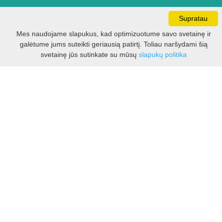
Supratau
Darbo laikas:
I - V 8.30 - 17.00 val.
Mes naudojame slapukus, kad optimizuotume savo svetainę ir
VI -VII 10.00 - 16.00 val.
galėtume jums suteikti geriausią patirtį. Toliau naršydami šią
Filtras
svetainę jūs sutinkate su mūsų
slapukų politika
Kontaktai
VšĮ Kauno rajono turizmo ir verslo informacijos centras
Pilies takas 1, Raudondvaris 54127, Kauno r.
Įm.k. 303012249
Turizmo klausimais:
Tel. +370 37 548118
Mob. +370 699 48833, +370 640 41855
El. p.
info@kaunorajonas.lt
Verslo klausimais:
Tel. +370 672 65948
El. p.
verslas@kaunorajonas.lt