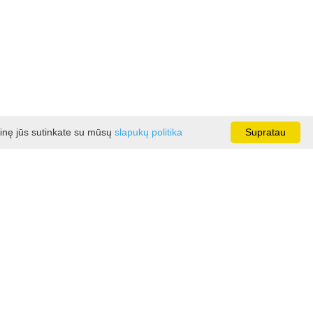
ainę jūs sutinkate su mūsų
slapukų politika
Supratau