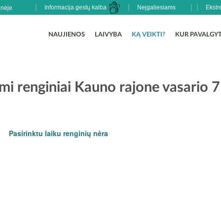
Informacija gestų kalba
Neįgaliesiams
Ekstr
NAUJIENOS
LAIVYBA
KĄ VEIKTI?
KUR PAVALGYT
i renginiai Kauno rajone vasario 7
Pasirinktu laiku renginių nėra