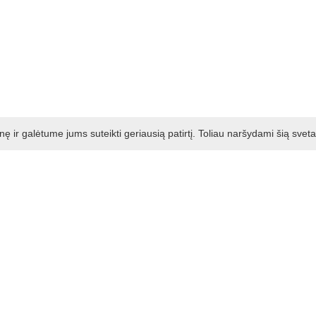
ir galėtume jums suteikti geriausią patirtį. Toliau naršydami šią svet