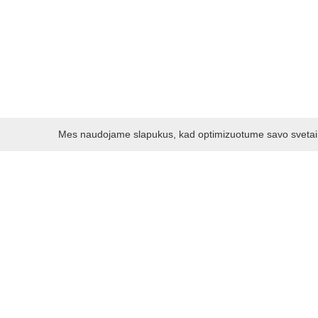
Mes naudojame slapukus, kad optimizuotume savo svetainę 
Darbo laikas:
I - V 8.30 - 17.00 val.
VI -VII 10.00 - 16.00 val.
Kontaktai
VšĮ Kauno rajono turizmo ir verslo informacijos centras
Pilies takas 1, Raudondvaris 54127, Kauno r.
Įm.k. 303012249