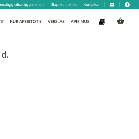
emaliųjų situacijų atmintinė
Slapukų politika
Kontaktai
I?
KUR APSISTOTI?
VERSLAS
APIE MUS
 d.