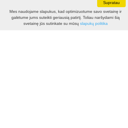
Supratau
Darbo laikas:
Mes naudojame slapukus, kad optimizuotume savo svetainę ir
I - V 8.30 - 17.00 val.
galėtume jums suteikti geriausią patirtį. Toliau naršydami šią
VI -VII 10.00 - 16.00 val.
Filtras
svetainę jūs sutinkate su mūsų
slapukų politika
Kontaktai
VšĮ Kauno rajono turizmo ir verslo informacijos centras
Pilies takas 1, Raudondvaris 54127, Kauno r.
Įm.k. 303012249
Turizmo klausimais:
Tel. +370 37 548118
Mob. +370 699 48833, +370 640 41855
El. p.
info@kaunorajonas.lt
Verslo klausimais:
Tel. +370 672 65948
El. p.
verslas@kaunorajonas.lt