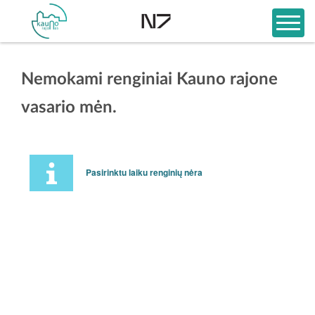
Nemokami renginiai Kauno rajone
vasario mėn.
Pasirinktu laiku renginių nėra