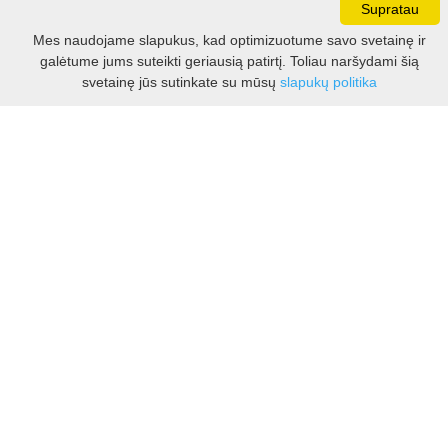
Supratau
Darbo laikas:
Mes naudojame slapukus, kad optimizuotume savo svetainę ir
I - V 8.30 - 17.00 val.
galėtume jums suteikti geriausią patirtį. Toliau naršydami šią
VI -VII 10.00 - 16.00 val.
Filtras
svetainę jūs sutinkate su mūsų
slapukų politika
Kontaktai
VšĮ Kauno rajono turizmo ir verslo informacijos centras
Pilies takas 1, Raudondvaris 54127, Kauno r.
Įm.k. 303012249
Turizmo klausimais:
Tel. +370 37 548118
Mob. +370 699 48833, +370 640 41855
El. p.
info@kaunorajonas.lt
Verslo klausimais:
Tel. +370 672 65948
El. p.
verslas@kaunorajonas.lt