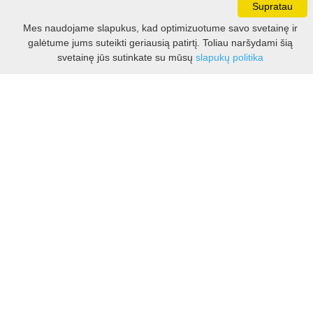
Supratau
Darbo laikas:
Mes naudojame slapukus, kad optimizuotume savo svetainę ir
I - V 8.30 - 17.00 val.
galėtume jums suteikti geriausią patirtį. Toliau naršydami šią
VI -VII 10.00 - 16.00 val.
Filtras
svetainę jūs sutinkate su mūsų
slapukų politika
Kontaktai
VšĮ Kauno rajono turizmo ir verslo informacijos centras
Pilies takas 1, Raudondvaris 54127, Kauno r.
Įm.k. 303012249
Turizmo klausimais:
Tel. +370 37 548118
Mob. +370 699 48833, +370 640 41855
El. p.
info@kaunorajonas.lt
Verslo klausimais:
Tel. +370 672 65948
El. p.
verslas@kaunorajonas.lt