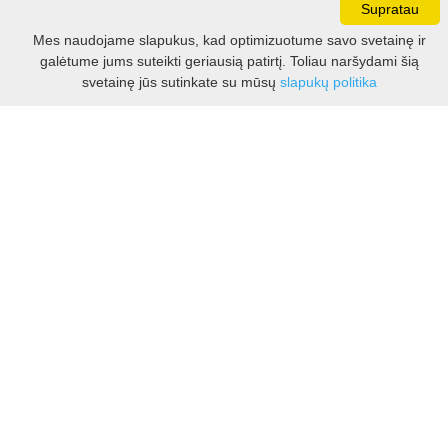
Supratau
Darbo laikas:
Mes naudojame slapukus, kad optimizuotume savo svetainę ir
I - V 8.30 - 17.00 val.
galėtume jums suteikti geriausią patirtį. Toliau naršydami šią
VI -VII 10.00 - 16.00 val.
Filtras
svetainę jūs sutinkate su mūsų
slapukų politika
Kontaktai
VšĮ Kauno rajono turizmo ir verslo informacijos centras
Pilies takas 1, Raudondvaris 54127, Kauno r.
Įm.k. 303012249
Turizmo klausimais:
Tel. +370 37 548118
Mob. +370 699 48833, +370 640 41855
El. p.
info@kaunorajonas.lt
Verslo klausimais:
Tel. +370 672 65948
El. p.
verslas@kaunorajonas.lt