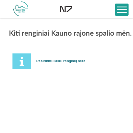
Kiti renginiai Kauno rajone spalio mėn.
Pasirinktu laiku renginių nėra