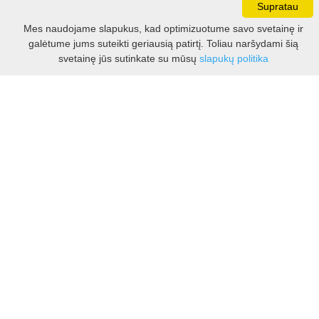
Supratau
Darbo laikas:
Mes naudojame slapukus, kad optimizuotume savo svetainę ir
I - V 8.30 - 17.00 val.
galėtume jums suteikti geriausią patirtį. Toliau naršydami šią
VI -VII 10.00 - 16.00 val.
Filtras
svetainę jūs sutinkate su mūsų
slapukų politika
Kontaktai
VšĮ Kauno rajono turizmo ir verslo informacijos centras
Pilies takas 1, Raudondvaris 54127, Kauno r.
Įm.k. 303012249
Turizmo klausimais:
Tel. +370 37 548118
Mob. +370 699 48833, +370 640 41855
El. p.
info@kaunorajonas.lt
Verslo klausimais:
Tel. +370 672 65948
El. p.
verslas@kaunorajonas.lt