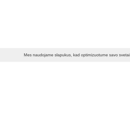
Mes naudojame slapukus, kad optimizuotume savo svetainę 
Darbo laikas:
I - V 8.30 - 17.00 val.
VI -VII 10.00 - 16.00 val.
Kontaktai
VšĮ Kauno rajono turizmo ir verslo informacijos centras
Pilies takas 1, Raudondvaris 54127, Kauno r.
Įm.k. 303012249