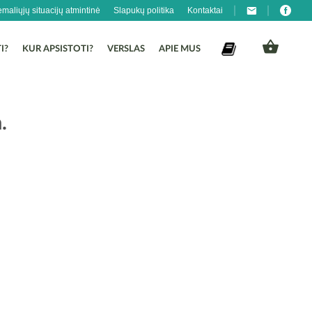
emaliųjų situacijų atmintinė
Slapukų politika
Kontaktai
I?
KUR APSISTOTI?
VERSLAS
APIE MUS
.