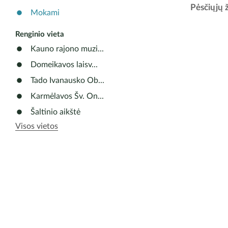
10:00 val
Pėsčiųjų 
Mokami
Renginio vieta
Kauno rajono muzi...
Domeikavos laisv...
Tado Ivanausko Ob...
Karmėlavos Šv. On...
Šaltinio aikštė
Visos vietos