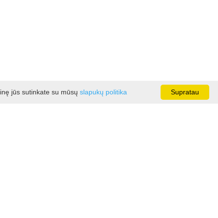
ainę jūs sutinkate su mūsų
slapukų politika
Supratau