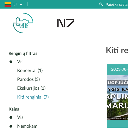
LT
Kiti r
Renginių filtras
Visi
2023-08-
Koncertai (1)
Parodos (3)
Ekskursijos (1)
Kiti renginiai (7)
Kaina
Visi
DATA: 20
Nemokami