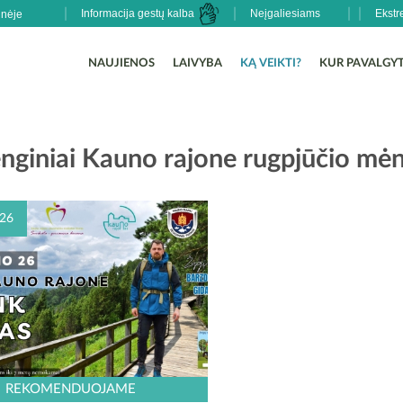
Informacija gestų kalba
Neįgaliesiams
Ekstr
NAUJIENOS
LAIVYBA
KĄ VEIKTI?
KUR PAVALGYT
enginiai Kauno rajone rugpjūčio mėn
26
23-08-26 LAIKAS: Žygio pradžia –
REKOMENDUOJAME