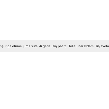
ir galėtume jums suteikti geriausią patirtį. Toliau naršydami šią svet