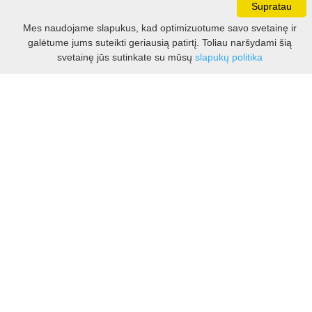
Supratau
Darbo laikas:
Mes naudojame slapukus, kad optimizuotume savo svetainę ir
I - V 8.30 - 17.00 val.
galėtume jums suteikti geriausią patirtį. Toliau naršydami šią
VI -VII 10.00 - 16.00 val.
Filtras
svetainę jūs sutinkate su mūsų
slapukų politika
Kontaktai
VšĮ Kauno rajono turizmo ir verslo informacijos centras
Pilies takas 1, Raudondvaris 54127, Kauno r.
Įm.k. 303012249
Turizmo klausimais:
Tel. +370 37 548118
Mob. +370 699 48833, +370 640 41855
El. p.
info@kaunorajonas.lt
Verslo klausimais:
Tel. +370 672 65948
El. p.
verslas@kaunorajonas.lt