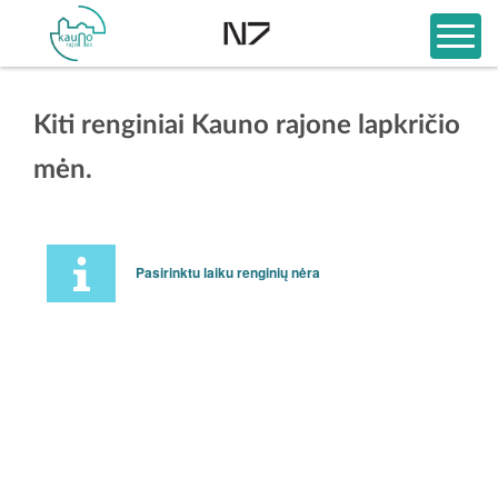
Kiti renginiai Kauno rajone lapkričio
mėn.
Pasirinktu laiku renginių nėra