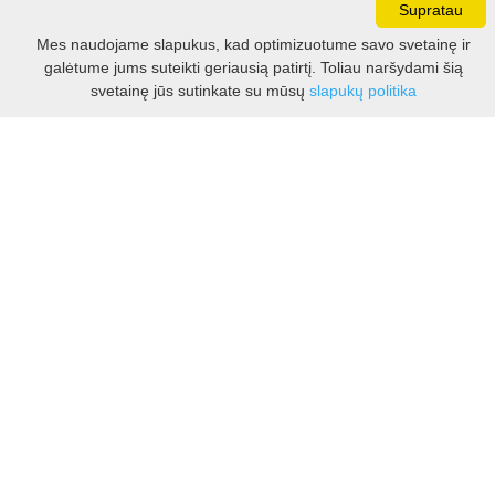
Supratau
Darbo laikas:
Mes naudojame slapukus, kad optimizuotume savo svetainę ir
I - V 8.30 - 17.00 val.
galėtume jums suteikti geriausią patirtį. Toliau naršydami šią
VI -VII 10.00 - 16.00 val.
Filtras
svetainę jūs sutinkate su mūsų
slapukų politika
Kontaktai
VšĮ Kauno rajono turizmo ir verslo informacijos centras
Pilies takas 1, Raudondvaris 54127, Kauno r.
Įm.k. 303012249
Turizmo klausimais:
Tel. +370 37 548118
Mob. +370 699 48833, +370 640 41855
El. p.
info@kaunorajonas.lt
Verslo klausimais:
Tel. +370 672 65948
El. p.
verslas@kaunorajonas.lt