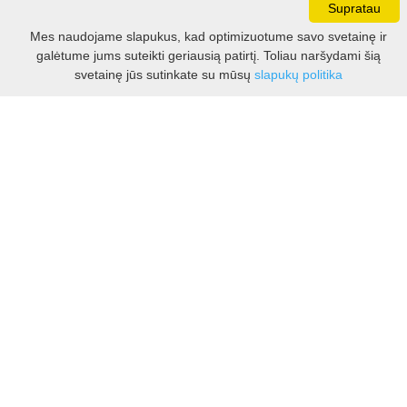
Supratau
Darbo laikas:
Mes naudojame slapukus, kad optimizuotume savo svetainę ir
I - V 8.30 - 17.00 val.
galėtume jums suteikti geriausią patirtį. Toliau naršydami šią
VI -VII 10.00 - 16.00 val.
Filtras
svetainę jūs sutinkate su mūsų
slapukų politika
Kontaktai
VšĮ Kauno rajono turizmo ir verslo informacijos centras
Pilies takas 1, Raudondvaris 54127, Kauno r.
Įm.k. 303012249
Turizmo klausimais:
Tel. +370 37 548118
Mob. +370 699 48833, +370 640 41855
El. p.
info@kaunorajonas.lt
Verslo klausimais:
Tel. +370 672 65948
El. p.
verslas@kaunorajonas.lt