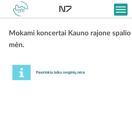
Mokami koncertai Kauno rajone spalio
mėn.
Pasirinktu laiku renginių nėra