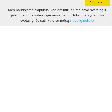
Supratau
Darbo laikas:
Mes naudojame slapukus, kad optimizuotume savo svetainę ir
I - V 8.30 - 17.00 val.
galėtume jums suteikti geriausią patirtį. Toliau naršydami šią
VI -VII 10.00 - 16.00 val.
Filtras
svetainę jūs sutinkate su mūsų
slapukų politika
Kontaktai
VšĮ Kauno rajono turizmo ir verslo informacijos centras
Pilies takas 1, Raudondvaris 54127, Kauno r.
Įm.k. 303012249
Turizmo klausimais:
Tel. +370 37 548118
Mob. +370 699 48833, +370 640 41855
El. p.
info@kaunorajonas.lt
Verslo klausimais:
Tel. +370 672 65948
El. p.
verslas@kaunorajonas.lt