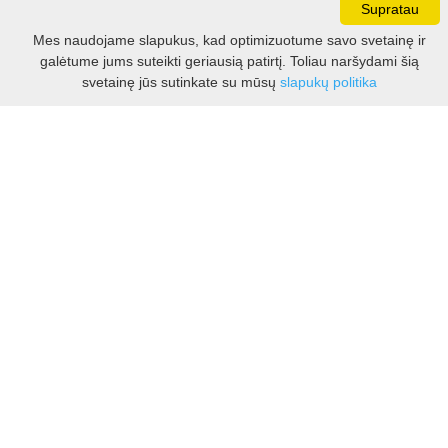
Supratau
Darbo laikas:
Mes naudojame slapukus, kad optimizuotume savo svetainę ir
I - V 8.30 - 17.00 val.
galėtume jums suteikti geriausią patirtį. Toliau naršydami šią
VI -VII 10.00 - 16.00 val.
Filtras
svetainę jūs sutinkate su mūsų
slapukų politika
Kontaktai
VšĮ Kauno rajono turizmo ir verslo informacijos centras
Pilies takas 1, Raudondvaris 54127, Kauno r.
Įm.k. 303012249
Turizmo klausimais:
Tel. +370 37 548118
Mob. +370 699 48833, +370 640 41855
El. p.
info@kaunorajonas.lt
Verslo klausimais:
Tel. +370 672 65948
El. p.
verslas@kaunorajonas.lt