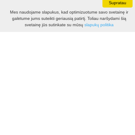
Supratau
Darbo laikas:
Mes naudojame slapukus, kad optimizuotume savo svetainę ir
I - V 8.30 - 17.00 val.
galėtume jums suteikti geriausią patirtį. Toliau naršydami šią
VI -VII 10.00 - 16.00 val.
Filtras
svetainę jūs sutinkate su mūsų
slapukų politika
Kontaktai
VšĮ Kauno rajono turizmo ir verslo informacijos centras
Pilies takas 1, Raudondvaris 54127, Kauno r.
Įm.k. 303012249
Turizmo klausimais:
Tel. +370 37 548118
Mob. +370 699 48833, +370 640 41855
El. p.
info@kaunorajonas.lt
Verslo klausimais:
Tel. +370 672 65948
El. p.
verslas@kaunorajonas.lt