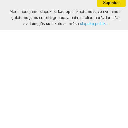
Supratau
Darbo laikas:
Mes naudojame slapukus, kad optimizuotume savo svetainę ir
I - V 8.30 - 17.00 val.
galėtume jums suteikti geriausią patirtį. Toliau naršydami šią
VI -VII 10.00 - 16.00 val.
Filtras
svetainę jūs sutinkate su mūsų
slapukų politika
Kontaktai
VšĮ Kauno rajono turizmo ir verslo informacijos centras
Pilies takas 1, Raudondvaris 54127, Kauno r.
Įm.k. 303012249
Turizmo klausimais:
Tel. +370 37 548118
Mob. +370 699 48833, +370 640 41855
El. p.
info@kaunorajonas.lt
Verslo klausimais:
Tel. +370 672 65948
El. p.
verslas@kaunorajonas.lt