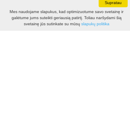
Supratau
Darbo laikas:
Mes naudojame slapukus, kad optimizuotume savo svetainę ir
I - V 8.30 - 17.00 val.
galėtume jums suteikti geriausią patirtį. Toliau naršydami šią
VI -VII 10.00 - 16.00 val.
Filtras
svetainę jūs sutinkate su mūsų
slapukų politika
Kontaktai
VšĮ Kauno rajono turizmo ir verslo informacijos centras
Pilies takas 1, Raudondvaris 54127, Kauno r.
Įm.k. 303012249
Turizmo klausimais:
Tel. +370 37 548118
Mob. +370 699 48833, +370 640 41855
El. p.
info@kaunorajonas.lt
Verslo klausimais:
Tel. +370 672 65948
El. p.
verslas@kaunorajonas.lt