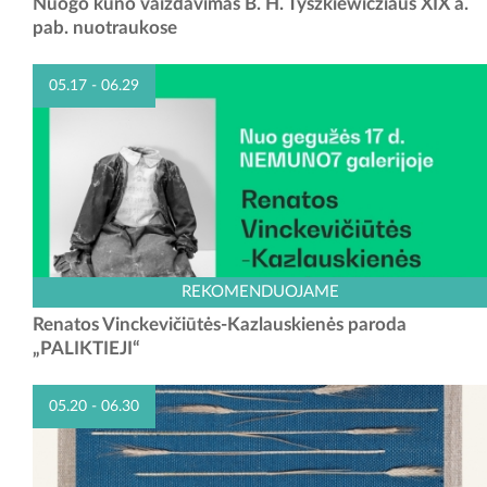
Nuogo kūno vaizdavimas B. H. Tyszkiewicziaus XIX a.
Raudondvario pilyje, atidaroma unikali paroda, pristatanti nežinomą
pab. nuotraukose
XIX a. pabaigos Lietuvos fotografijos puslapį. Parodoje
eksponuojamos...
05.17 - 06.29
Renata Vinckevičiūtė-Kazlauskienė – tekstilės menininkė, kurianti
REKOMENDUOJAME
konceptualius objektus, išsiskiriančius netikėta medžiagos
Renatos Vinckevičiūtės-Kazlauskienės paroda
manipuliacija. Pasitelkdama šlifavimo medžiagą,...
„PALIKTIEJI“
05.20 - 06.30