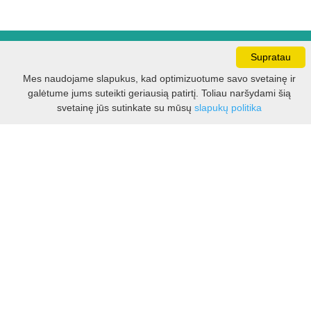
Darbo laikas:
Supratau
I - V 8.30 - 17.00 val.
Mes naudojame slapukus, kad optimizuotume savo svetainę ir
VI -VII 10.00 - 16.00 val.
galėtume jums suteikti geriausią patirtį. Toliau naršydami šią
Filtras
svetainę jūs sutinkate su mūsų
slapukų politika
Kontaktai
VšĮ Kauno rajono turizmo ir verslo informacijos centras
Pilies takas 1, Raudondvaris 54127, Kauno r.
Įm.k. 303012249
Turizmo klausimais:
Tel. +370 37 548118
Mob. +370 699 48833, +370 640 41855
El. p.
info@kaunorajonas.lt
Verslo klausimais:
Tel. +370 672 65948
El. p.
verslas@kaunorajonas.lt