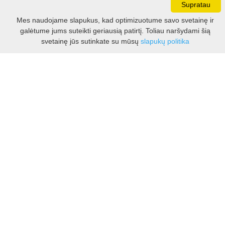
Supratau
Darbo laikas:
Mes naudojame slapukus, kad optimizuotume savo svetainę ir
I - V 8.30 - 17.00 val.
galėtume jums suteikti geriausią patirtį. Toliau naršydami šią
VI -VII 10.00 - 16.00 val.
Filtras
svetainę jūs sutinkate su mūsų
slapukų politika
Kontaktai
VšĮ Kauno rajono turizmo ir verslo informacijos centras
Pilies takas 1, Raudondvaris 54127, Kauno r.
Įm.k. 303012249
Turizmo klausimais:
Tel. +370 37 548118
Mob. +370 699 48833, +370 640 41855
El. p.
info@kaunorajonas.lt
Verslo klausimais:
Tel. +370 672 65948
El. p.
verslas@kaunorajonas.lt