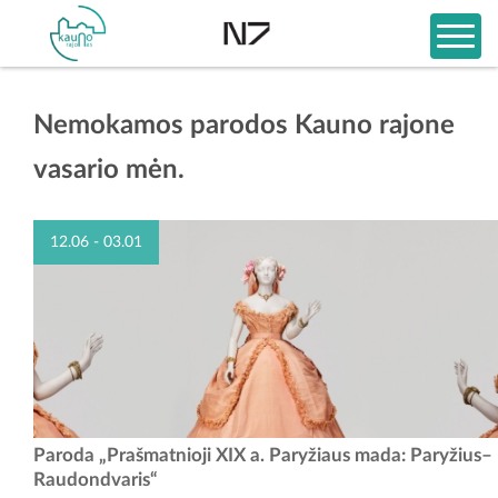
Nemokamos parodos Kauno rajone
vasario mėn.
12.06 - 03.01
Nuo gruodžio 6 d. Kauno rajono muziejuje atidaroma
Paroda „Prašmatnioji XIX a. Paryžiaus mada: Paryžius–
paroda „Prašmatnioji XIX a. Paryžiaus mada: Paryžius–Raudondvaris“,
Raudondvaris“
pristatanti išskirtinius...