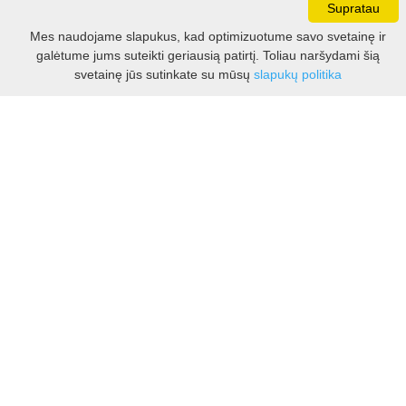
Supratau
Darbo laikas:
I - V 8.30 - 17.00 val.
Mes naudojame slapukus, kad optimizuotume savo svetainę ir
VI -VII 10.00 - 16.00 val.
galėtume jums suteikti geriausią patirtį. Toliau naršydami šią
Filtras
svetainę jūs sutinkate su mūsų
slapukų politika
Kontaktai
VšĮ Kauno rajono turizmo ir verslo informacijos centras
Pilies takas 1, Raudondvaris 54127, Kauno r.
Įm.k. 303012249
Turizmo klausimais:
Tel. +370 37 548118
Mob. +370 699 48833, +370 640 41855
El. p.
info@kaunorajonas.lt
Verslo klausimais:
Tel. +370 672 65948
El. p.
verslas@kaunorajonas.lt