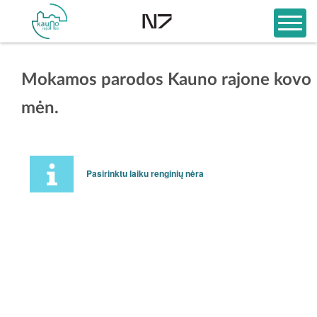
Mokamos parodos Kauno rajone kovo
mėn.
Pasirinktu laiku renginių nėra