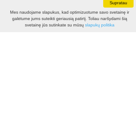
Supratau
Darbo laikas:
Mes naudojame slapukus, kad optimizuotume savo svetainę ir
I - V 8.30 - 17.00 val.
galėtume jums suteikti geriausią patirtį. Toliau naršydami šią
VI -VII 10.00 - 16.00 val.
Filtras
svetainę jūs sutinkate su mūsų
slapukų politika
Kontaktai
VšĮ Kauno rajono turizmo ir verslo informacijos centras
Pilies takas 1, Raudondvaris 54127, Kauno r.
Įm.k. 303012249
Turizmo klausimais:
Tel. +370 37 548118
Mob. +370 699 48833, +370 640 41855
El. p.
info@kaunorajonas.lt
Verslo klausimais:
Tel. +370 672 65948
El. p.
verslas@kaunorajonas.lt