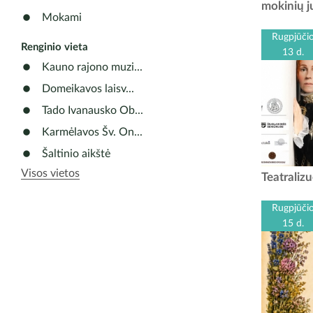
kviečia į 
mokinių j
juvelyr
Mokami
jaunosi
Rugpjūči
Renginio vieta
13 d.
Kauno rajono muzi...
Domeikavos laisv...
Tado Ivanausko Ob...
Karmėlavos Šv. On...
Šaltinio aikštė
Visos vietos
2026 m. r
Teatraliz
išskirtinį
„KOTRYN
Rugpjūči
15 d.