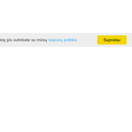
ainę jūs sutinkate su mūsų
slapukų politika
Supratau