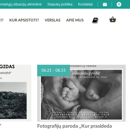
emaliųjų situacijų atmintinė
Slapukų politika
Kontaktai
I?
KUR APSISTOTI?
VERSLAS
APIE MUS
06.21 - 08.15
me Kauno rajono
FOTOGRAFIJŲ PARODA „KUR PRASIDEDA
“
Fotografijų paroda „Kur prasideda