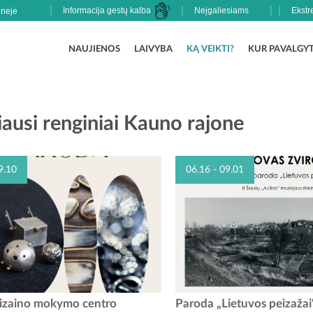
Informacija gestų kalba
Neįgaliesiams
Ekstr
NAUJIENOS
LAIVYBA
KĄ VEIKTI?
KUR PAVALGYT
ausi renginiai Kauno rajone
9.10
06.16 - 09.01
elio 10 d. Babtų kraštotyros muziejus
Raudondvario pilyje įsikūrusia
dizaino mokymo centro
Paroda „Lietuvos peizažai