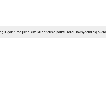
ir galėtume jums suteikti geriausią patirtį. Toliau naršydami šią svet