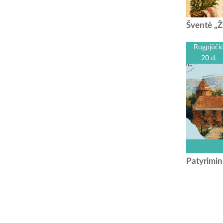
Žolinės pu
Šventė „Ž
padėti d
Saulėte
Rugpjūči
20 d.
Kauno r
centr
Patyrimin
„Patyrim
skir