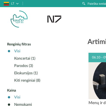
LT
Artimi
Renginių filtras
Visi
06.10 - 0
Koncertai (1)
Parodos (3)
Ekskursijos (1)
Kiti renginiai (8)
Kaina
Visi
Nuo birž
Menų ir 
Nemokami