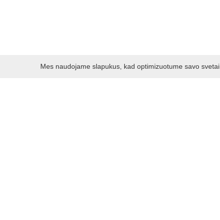
Mes naudojame slapukus, kad optimizuotume savo svetainę 
Darbo laikas:
I - V 8.30 - 17.00 val.
VI -VII 10.00 - 16.00 val.
Kontaktai
VšĮ Kauno rajono turizmo ir verslo informacijos centras
Pilies takas 1, Raudondvaris 54127, Kauno r.
Įm.k. 303012249
Turizmo klausimais:
Tel. +370 37 548118
Mob. +370 699 48833, +370 640 41855