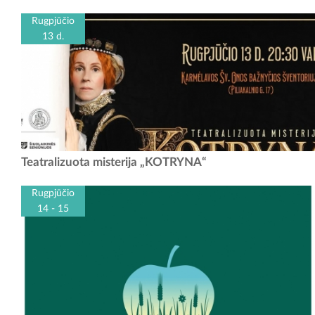
d. – rugpjūčio 15 d. kviečiame apsilankyti Garliavos kultūros centro
Ilgakiemio laisvalaikio salėje (Pajiesio g....
Rugpjūčio
13 d.
2026 m. rugpjūčio 13 d. 20.30 val. kviečiame į išskirtinį kultūros įvykį
Teatralizuota misterija „KOTRYNA“
- teatralizuotą misteriją „KOTRYNA“, kuri vyks Karmėlavos Šv. Onos
bažnyčios...
Rugpjūčio
14 - 15