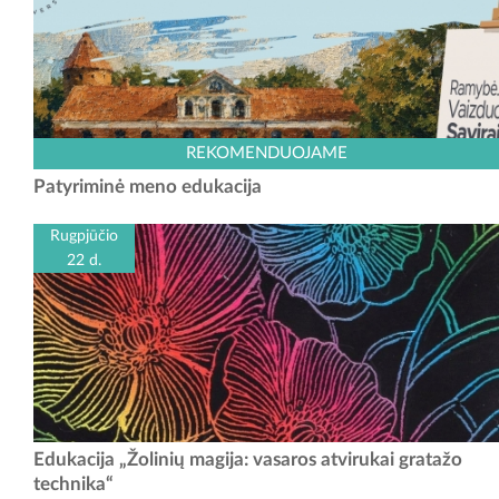
Kauno rajono turizmo ir verslo informacijos centras kviečia išbandyti
REKOMENDUOJAME
naują veiklą – „Patyriminę meno edukaciją“. Šis užsiėmimas skirtas
Patyriminė meno edukacija
įvairaus amžiaus dalyviams,...
Rugpjūčio
22 d.
Ar žinojote, kad po paslaptingu juodu sluoksniu gali slėptis
Edukacija „Žolinių magija: vasaros atvirukai gratažo
spalvingiausia rugpjūčio pieva? Kviečiame vaikus ir suaugusiuosius ne
technika“