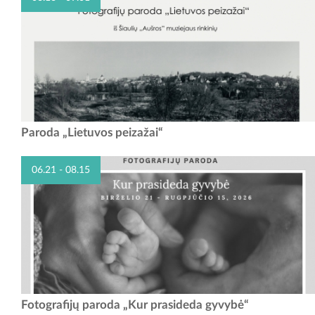
Raudondvario pilyje įsikūrusiame Kauno rajono muziejuje nuo 2026 m.
Paroda „Lietuvos peizažai“
birželio 16 d. veikia fotomenininko Stanislovo Žvirgždo paroda
„Lietuvos peizažai“ iš Šiaulių...
06.21 - 08.15
FOTOGRAFIJŲ PARODA „KUR PRASIDEDA GYVYBĖ“ Birželio 21
Fotografijų paroda „Kur prasideda gyvybė“