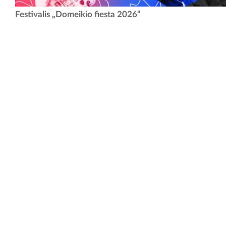
Vienas iš populiariausių ir laukiamiausių jaunimo muzikos festivalių
Festivalis „Domeikio fiesta 2026“
kviečia visus jaunus atlikėjus bei grupes registruotis ir savo talentais
pasidalinti „Domeikio fiesta 2026”...